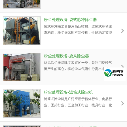
管均匀地分配到各进气室，然后涌入滤芯，大
量粉尘被截留在滤芯表面上，而气流则透过滤
芯达到净化。净化后的气流通过滤芯室沿管路
粉尘处理设备-袋式脉冲除尘器
通过风机进入烟囱而排入大气。
袋式脉冲除尘器使用高压喷射、连续式脉动逆
洗构造，粉尘振落时不需停机，性能稳定节能
源，集尘效率最高。
粉尘处理设备-旋风除尘器
旋风除尘器是除尘装置的一类，是利用旋转气
流产生的离心力将粉尘从气流中分离出来的一
种分离装置。
粉尘处理设备-滤筒式除尘机
滤筒式除尘机是广泛应用于粉体行业、食品行
业、医药行业、五金加工行业、模具行业、化
学工业、电子工业、汽车行业、橡胶行业、矿
业等行业的粉尘回收净化的环保设备。