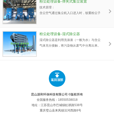
粉尘处理设备-弹夹式集尘装置
技术原理：
含尘空气通过集尘机入口进入时，较重粉尘子
在重力作用下直接落至料仓底部。当较轻粉尘
通过滤材时，粒子将被阻隔至滤材表面，洁净
空气 则通过集尘出口排除。弹匣式集尘机通过
粉尘处理设备-湿式除尘器
脉冲装置进行自动清灰。清灰装置通过时序控
湿式除尘器是利用洗涤液（一般为水）与含尘
制器的控制进行连续在线清灰，时序控制器
气体充分接触，将污染物从废气中分离出来。
（solid state timer）循环发出脉冲阀依次打开，
它既能净化废气中的固体颗粒污染物，也能脱
高压空气顺序进入滤材内部，将滤材表面之粉
除气态污染物，同时还能起到气体的降温作
尘振落于集尘机底部料仓。
用。 湿式除尘的效率高，特别适宜于处理高
温、高湿、易燃、易爆的含尘气体。此外，在
除尘的同时还能除去部分气态污染物。
返回顶部
昆山源和环保科技有限公司 ©版权所有
全国服务热线：18550538018
地址：江苏昆山市巴城镇虹祺路538号
重庆璧山县来凤镇沿河西路8号