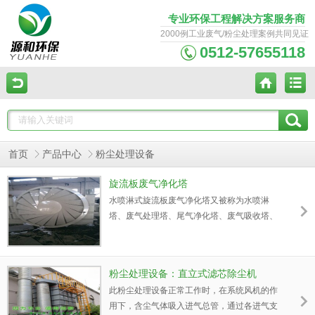
专业环保工程解决方案服务商
2000例工业废气/粉尘处理案例共同见证
0512-57655118
首页
产品中心
粉尘处理设备
旋流板废气净化塔
水喷淋式旋流板废气净化塔又被称为水喷淋
塔、废气处理塔、尾气净化塔、废气吸收塔、
废气洗涤塔、旋流板废气净化塔。湿式旋流板
废气净化塔在湿法除尘中技术较先进，在锅炉
上除尘脱硫及喷涂除漆雾效果尤为显著，应用
粉尘处理设备：直立式滤芯除尘机
也非常广泛，较其它湿法工艺除尘效果更好，
此粉尘处理设备正常工作时，在系统风机的作
净化后气体湿度含量更低。既清除95％以上的
用下，含尘气体吸入进气总管，通过各进气支
漆尘，又保证气体湿度含量低，滤水简单。