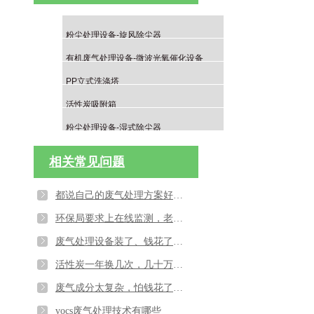
粉尘处理设备-旋风除尘器
有机废气处理设备-微波光氧催化设备
PP立式洗涤塔
活性炭吸附箱
粉尘处理设备-湿式除尘器
相关常见问题
都说自己的废气处理方案好，不懂技术怕被忽悠怎么办？
环保局要求上在线监测，老系统接不上？源和环保帮你的废气处理设备升级
废气处理设备装了、钱花了，居民还是堵门投诉？源和环保帮您解决
活性炭一年换几次，几十万烧得心疼？源和环保帮您从“耗材无底洞”到“长效省钱模式”
废气成分太复杂，怕钱花了还达标不了？源和用“诊断式”治理终结试错成本
vocs废气处理技术有哪些