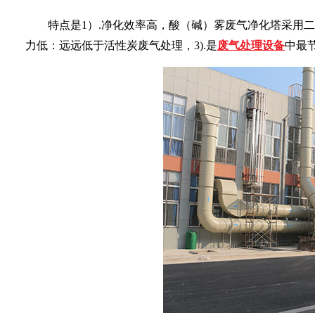
特点是
1）.
净化效率高
，
酸（碱）雾废气净化塔采用二
力低：远远低于活性炭废气处理，
3).是
废气处理设备
中最