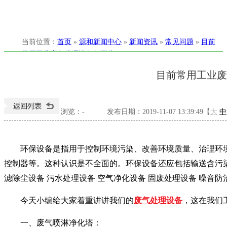
当前位置
：
首页
»
源和新闻中心
»
新闻资讯
»
常见问题
»
目前
常用工业废气处理设备有哪些？
目前常用工业废
浏览：
-
发布日期：2019-11-07 13:39:49【
大
中
环保设备是指用于控制环境污染、改善环境质量
、
治理环
控制器等。这种认识是不全面的。环保设备还应包括输送含污
滤除尘设备
污水处理设备
空气净化设备
固废处理设备
噪音防
今天小编给大家着重讲讲我们的
废气处理设备
，这在我们
一、废气喷淋净化塔：