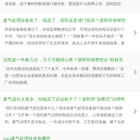
老设备，连个像样的数据接口都没有，更别提什么联网上传、远程监控
了。
废气处理设备装了、钱花了，居民还是堵门投诉？源和环保帮您
解决
环保设备验收通过了，在线监测数据也正常，可周边居民的电话还是打个
不停。“你们厂排出来的味道太难闻了！”“我家窗户一年到头不敢开！”更
严重的时候，投诉信寄到了生态环境局，执法人员不得不来现场核查，甚
至被约谈、被勒令限产。
活性炭一年换几次，几十万烧得心疼？源和环保帮您从“耗材无
底洞”到“长效省钱模式”
“去年光换活性炭就花了三十多万，今年标准一收紧，费用还要翻倍！”这
是一位喷涂企业老板的真实吐槽，也是众多依赖活性炭吸附工艺的制造工
厂共同的隐痛。
废气成分太复杂，怕钱花了还达标不了？源和用“诊断式”治理终
结试错成本
“我们车间的废气里到底有什么？用这套废气处理设备能不能达标？能用
几年？”几乎每一个面对废气治理的制造企业负责人，心里都悬着这三把
剑。废气治理不是买标品，一旦成分分析不准、工艺路径选偏，砸下去的
几十上百万就等于打了水漂，还要面临反复整改、停产罚款的噩梦。市场
上鱼龙混杂，各种低价方案、“包过”承诺满天飞，结果往往是设备装了、
vocs废气处理技术有哪些