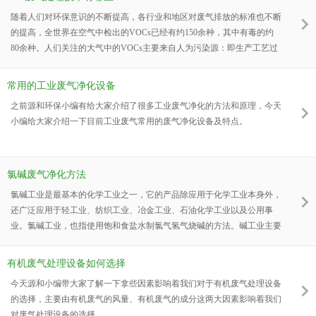
毛病不断、异味仍在、数据超标，最后还得推倒重来。这种试错成本，对
随着人们对环保意识的不断提高，各行业和地区对废气排放的标准也不断
任何一家务实的制造企业来说都难以承受。而在源和
的提高，全世界在空气中检出的VOCs已经有约150余种，其中有毒的约
80余种。人们关注的大气中的VOCs主要来自人为污染源：即生产工艺过
程排放。今天源和环保小编为大家介绍一下常用的vocs废气处理技术及需
要用到的设备。
常用的工业废气净化设备
之前源和环保小编有给大家介绍了很多工业废气净化的方法和原理，今天
小编给大家介绍一下目前工业废气常用的废气净化设备及特点。
氯碱废气净化方法
氯碱工业是最基本的化学工业之一，它的产品除应用于化学工业本身外，
还广泛应用于轻工业、纺织工业、冶金工业、石油化学工业以及公用事
业。氯碱工业，也指使用饱和食盐水制氯气氢气烧碱的方法。碱工业主要
的产品是烧碱、氯气和氯产品。氯产品主要有聚氯乙烯、液氯、盐酸等几
种产品。氯碱工业废气成分主要含汞和氯乙烯。今天源和环保小编为大家
有机废气处理设备如何选择
介绍一下氯碱废气净化的方法。
今天源和小编带大家了解一下拿些因素影响着我们对于有机废气处理设备
的选择，主要由有机废气的风量、有机废气的成分这两大因素影响着我们
对废气处理设备的选择。