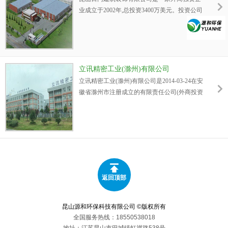
判。在全面追求高品质、高精度、高性能的塑
业成立于2002年,总投资3400万美元。投资公司
料制品的同时，始终把保护地球环境作为自己
NIHON FLUSH CO.,LTD.位于日本德岛。作为
的使命。丰武光电立志成为塑料加工业的排头
日本专业门厂，有50年专业制造历史,是日本上
兵，为客户创造更大的价值!
市的专业门厂。
立讯精密工业(滁州)有限公司
立讯精密工业(滁州)有限公司是2014-03-24在安
徽省滁州市注册成立的有限责任公司(外商投资
企业法人独资)，注册地址位于安徽省滁州市国
家级经济技术开发区永阳路8号。
返回顶部
昆山源和环保科技有限公司 ©版权所有
全国服务热线：18550538018