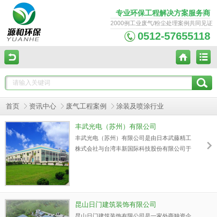
专业环保工程解决方案服务商
2000例工业废气/粉尘处理案例共同见证
0512-57655118
首页
资讯中心
废气工程案例
涂装及喷涂行业
丰武光电（苏州）有限公司
丰武光电（苏州）有限公司是由日本武藤精工
株式会社与台湾丰新国际科技股份有限公司于
2003年11月共同投资成立的公司，投资比率为
日本占80%，台湾占20%。公司以武藤精工的
技术为基础，以科学的、人性化的管理为宗
旨，建立了模具设计、模具制造、成形、涂
装、印刷、车载、家电装配的一条龙生产体
昆山日门建筑装饰有限公司
系，并对各个生产环节进行严格的检查和评
昆山日门建筑装饰有限公司是一家外商独资企