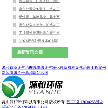
设备异常、厂家失联，源和环保四大生产基地，拒绝售后“踢皮球”
废气处理设备装了、钱花了，居民还是堵门投诉？源和环保帮您解决
活性炭一年换几次，几十万烧得心疼？源和环保帮您从“耗材无底洞”到“长效省钱模式”
废气成分太复杂，怕钱花了还达标不了？源和用“诊断式”治理终结试错成本
工业活性炭吸附塔在废气处理中的应用与优化
VOCS废气处理技术的创新与应用探索及其环境影响分析
最新资讯文章
源和首页
废气治理
洗涤塔
废气净化设备
有机废气治理
工程案例
新闻资讯
关于源和
网站地图
昆山源和环保科技有限公司 版权所有
苏ICP备13030255号-2
苏公安备32058302001706