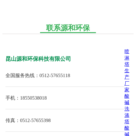
联系源和环保
喷
淋
昆山源和环保科技有限公司
塔
生
全国服务热线：0512-57655118
产
厂
家
酸
手机：18550538018
碱
洗
涤
传真：0512-57655398
塔
酸
碱