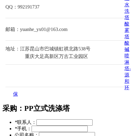
水
QQ：992191737
洗
塔
酸
邮箱：yuanhe_yx01@163.com
雾
塔
酸
地址：江苏昆山市巴城镇虹祺北路538号
碱
喷
重庆大足高新区万古工业园区
淋
塔-
源
和
环
保
采购：
PP立式洗涤塔
*
联系人：
*
手机：
公司名称：