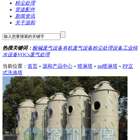
粉尘处理
管道配件
新闻资讯
关于源和
热搜关键词：
酸碱废气设备
有机废气设备
粉尘处理设备
工业纯
水设备
VOCs废气处理
当前位置：
首页
»
源和产品中心
»
喷淋塔
»
pp喷淋塔
»
PP立
式洗涤塔