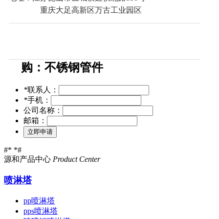
处
理
废
气
手机：18550538018
处
理
设
传真：0512-57655398
备
有
机
废
QQ：992191737
气
处
理
邮箱：yuanhe_yx01@163.com
采
地址：江苏昆山市巴城镇虹祺北路538号
重庆大足高新区万古工业园区