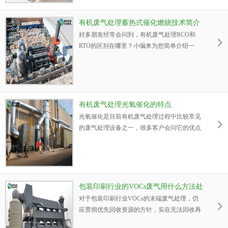
有机废气处理蓄热式催化燃烧技术简介
好多朋友经常会问到，有机废气处理RCO和
RTO的区别在哪里？小编来为您简单介绍一
下， 蓄热式催化燃烧（regenerative catalytic
oxidation，RCO）；蓄热热式燃烧( regenerative
thermal oxidizer，RTO)，RTO的原理是把有机
度气加热到760℃以上，使废气中的VOCs氧化
分解成CO2和H2O。
有机废气处理光氧催化的特点
光氧催化是目前有机废气处理过程中比较常见
的废气处理设备之一，很多客户会问它的优点
有哪些，今天源和小编来为您简单介绍一下。
包装印刷行业的VOCs废气用什么方法处
理？
对于包装印刷行业VOCs的末端废气处理，仍
应贯彻优先回收资源的方针，实在无法回收再
利用的，可考虑采取其他技术或多种技术的联