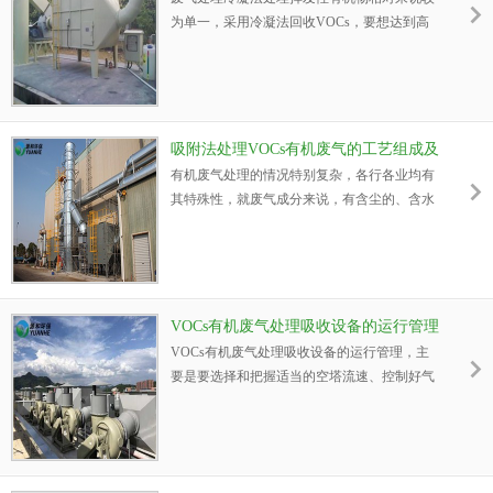
为单一，采用冷凝法回收VOCs，要想达到高
的回收率，往往需要较低的温度或较高的压
力。因此，冷凝法常和压缩、吸附、吸收、膜
分离等方法联合使用，以达到既经济又可获得
高回收率的目的。现将冷凝法和吸附法集成回
收VOCs的工艺系统作一简单介绍。
吸附法处理VOCs有机废气的工艺组成及
要求
有机废气处理的情况特别复杂，各行各业均有
其特殊性，就废气成分来说，有含尘的、含水
的、含油雾的、含漆雾等，并且多数情况下都
是多种气体的混合物，而且就排放方式也各不
相同（分散、集中、连续性、稳定性等）；废
气的参数差别也很大，所以就决定了采用的处
理工艺也不一样。
VOCs有机废气处理吸收设备的运行管理
VOCs有机废气处理吸收设备的运行管理，主
要是要选择和把握适当的空塔流速、控制好气
液比还有一些其他的注意点，小编来依次为您
介绍。