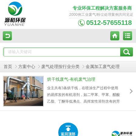
专业环保工程解决方案服务商
2000例工业废气/粉尘处理案例共同见证
0512-57655118
首页
方案中心
废气处理按行业分类
金属加工废气处理
烘干线废气-有机废气治理
业主共有3条烘干线，在喷涂生产过程中使用
的易挥发的有机溶剂，如二甲苯、甲苯、醋酸
乙脂、丁酮等低沸点、高挥发性溶剂含有的芳
香烃既有毒又易燃。此外喷粉工序废气中还含
有颗粒物、VOCs等污染物，对环境和人体健
康产生严重影响。 经过对设备运行参数资料收
集，结合我司（源和环保）在有机废气治理、
返回顶部
系统排风、通风等领域的技术优势和成功经