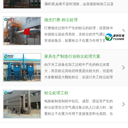
属碎屑,如果不及时清除，会直接影响加工以及
加工出来的产品质量。针对电路板厂粉尘大多
为密度比较重的金属性粉尘特点，我司设计脉
抛光打磨-粉尘处理
冲褶式滤筒除尘器进行处理。
打磨抛光过程中产生的粉尘的处理，设置脉冲
布袋除尘器处理系统，含粉尘的空气通过吸尘
管道收集后，较重粉尘子在重力作用下直接落
至料仓底部，细小的粉尘被除尘器内的布袋拦
截过滤分离出来，洁净空气 则通过集尘出口排
家具生产制造行业粉尘处理方案
除。
由于木工设备在加工过程中产生的粉尘浓度
大，而且粉尘其粒径跨度是比较大的，但是绝
大多数都是大颗粒粉尘，在设计木工粉尘处理
方案时，我们（源和环保）就充分考虑到这样
的情况。 木工行业产生的粉尘，我们一般采用
粉尘处理工程
二级过滤，即先利用旋风除尘器将较大的颗粒
电路板制造制程中钻孔、成型、捞边等产生的
回收，然后利用袋式除尘器或者滤筒式除尘器
粉尘处理含尘空气通过集尘机入口进入时，较
做最终净化，净化后的空气可以直接排放回车
重粉尘子在重力作用下直接落至料仓底部。当
间，这样可以在冬夏节省空调能源的损耗。
较轻粉尘通过滤材时，粒子将被阻隔至滤材表
面，洁净空气 则通过集尘出口排除。弹匣式集