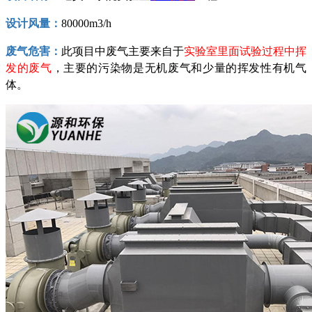
设计
风
量：
8
0000m3/h
废
气
危害：
此项目中废气主要来自于
实验室里面试验过程中挥
发的废气
，主要的污染物是
无机废气和少量的挥发性有机气
体。