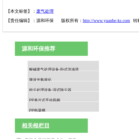
【本文标签】：
废气处理
【责任编辑】：
源和环保
版权所有：
http://www.yuanhe-ks.com
转
源和环保推荐
酸碱废气处理设备-卧式洗涤塔
微波光氧催化
粉尘处理设备-湿式除尘器
PP单片式手动风阀
PP电凝槽
相关根栏目