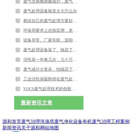
废气含易燃易爆成分，废气处理设备如果做防爆处理
废气处理设备噪音太大怎么办
都说自己的废气处理方案好，不懂技术怕被忽悠怎么办？
环保局要求上在线监测，老系统接不上？源和环保帮你的废气处理设备升级
设备异常、厂家失联，源和环保四大生产基地，拒绝售后“踢皮球”
废气处理设备装了、钱花了，居民还是堵门投诉？源和环保帮您解决
活性炭一年换几次，几十万烧得心疼？源和环保帮您从“耗材无底洞”到“长效省钱模式”
废气成分太复杂，怕钱花了还达标不了？源和用“诊断式”治理终结试错成本
工业活性炭吸附塔在废气处理中的应用与优化
VOCS废气处理技术的创新与应用探索及其环境影响分析
最新资讯文章
源和首页
废气治理
洗涤塔
废气净化设备
有机废气治理
工程案例
新闻资讯
关于源和
网站地图