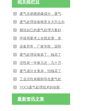
相关根栏目
废气含易燃易爆成分，废气处理设备如果做防爆处理
废气处理设备噪音太大怎么办
都说自己的废气处理方案好，不懂技术怕被忽悠怎么办？
环保局要求上在线监测，老系统接不上？源和环保帮你的废气处理设备升级
设备异常、厂家失联，源和环保四大生产基地，拒绝售后“踢皮球”
废气处理设备装了、钱花了，居民还是堵门投诉？源和环保帮您解决
活性炭一年换几次，几十万烧得心疼？源和环保帮您从“耗材无底洞”到“长效省钱模式”
废气成分太复杂，怕钱花了还达标不了？源和用“诊断式”治理终结试错成本
工业活性炭吸附塔在废气处理中的应用与优化
VOCS废气处理技术的创新与应用探索及其环境影响分析
最新资讯文章